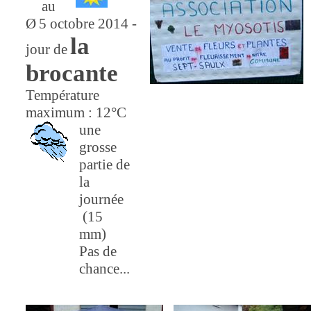
au
Ø
5 octobre 2014 -
la
jour de
brocante
Température
maximum : 12°C
une
grosse
partie de
la
journée
(15
mm)
Pas de
chance...