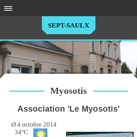
SEPT-SAULX
Myosotis
Association 'Le Myosotis'
Ø
4 octobre 2014
34°C